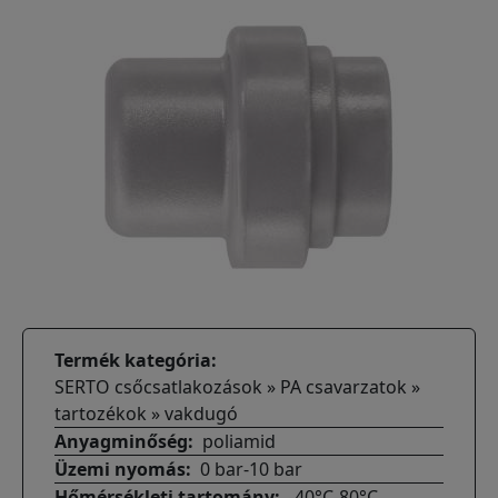
Termék kategória
SERTO csőcsatlakozások » PA csavarzatok »
tartozékok » vakdugó
Anyagminőség
poliamid
Üzemi nyomás
0 bar-10 bar
Hőmérsékleti tartomány
-40°C-80°C