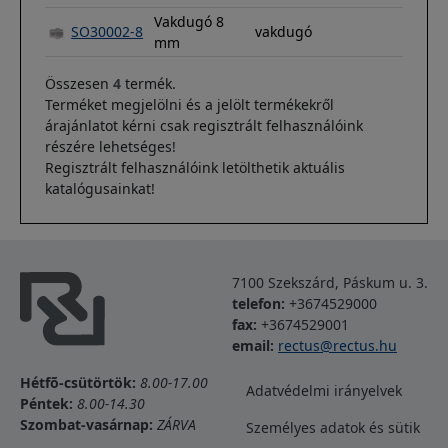
Vakdugó 8
SO30002-8
vakdugó
mm
Összesen
4
termék.
Terméket megjelölni és a jelölt termékekről
árajánlatot kérni csak regisztrált felhasználóink
részére lehetséges!
Regisztrált felhasználóink letölthetik aktuális
katalógusainkat!
7100 Szekszárd, Páskum u. 3.
telefon:
+3674529000
fax:
+3674529001
email:
rectus@rectus.hu
Lábléc
Hétfõ-csütörtök:
8.00-17.00
Adatvédelmi irányelvek
Péntek:
8.00-14.30
Szombat-vasárnap:
ZÁRVA
Személyes adatok és sütik