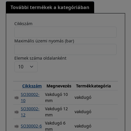
További termékek a kategóriában
Cikkszám
Maximális üzemi nyomás (bar)
Elemek száma oldalanként
Cikkszám
Megnevezés
Termékkategória
SO30002-
Vakdugó 10
vakdugó
10
mm
SO30002-
Vakdugó 12
vakdugó
12
mm
Vakdugó 6
SO30002-6
vakdugó
mm