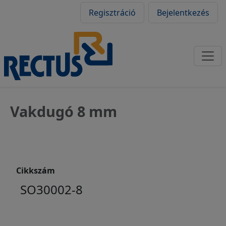
Felhasználói fiók
Ugrás a tartalomra
Regisztráció
Bejelentkezés
Vakdugó 8 mm
Cikkszám
SO30002-8