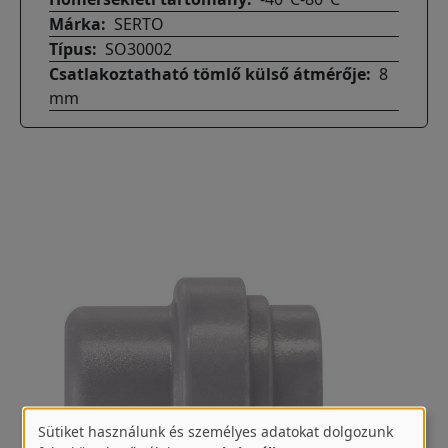
Márka
SERTO
Típus
SO30002
Csatlakoztatható tömlő külső átmérője
8
mm
Sütiket használunk és személyes adatokat dolgozunk