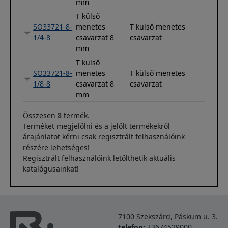
mm
T külső
SO33721-8-
menetes
T külső menetes
1/4-8
csavarzat 8
csavarzat
mm
T külső
SO33721-8-
menetes
T külső menetes
1/8-8
csavarzat 8
csavarzat
mm
Összesen
8
termék.
Terméket megjelölni és a jelölt termékekről
árajánlatot kérni csak regisztrált felhasználóink
részére lehetséges!
Regisztrált felhasználóink letölthetik aktuális
katalógusainkat!
7100 Szekszárd, Páskum u. 3.
telefon:
+3674529000