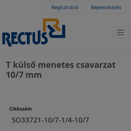
Felhasználói fiók
Ugrás a tartalomra
Regisztráció
Bejelentkezés
T külső menetes csavarzat
10/7 mm
Cikkszám
SO33721-10/7-1/4-10/7