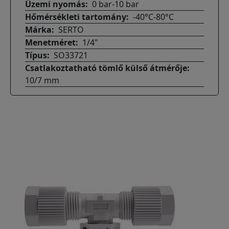
Üzemi nyomás
0 bar-10 bar
Hőmérsékleti tartomány
-40°C-80°C
Márka
SERTO
Menetméret
1/4"
Típus
SO33721
Csatlakoztatható tömlő külső átmérője
10/7 mm