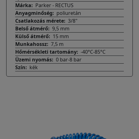
Márka
Parker - RECTUS
Anyagminőség
poliuretán
Csatlakozás mérete
3/8"
Belső átmérő
9,5 mm
Külső átmérő
15 mm
Munkahossz
7,5 m
Hőmérsékleti tartomány
-40°C-85°C
Üzemi nyomás
0 bar-8 bar
Szín
kék