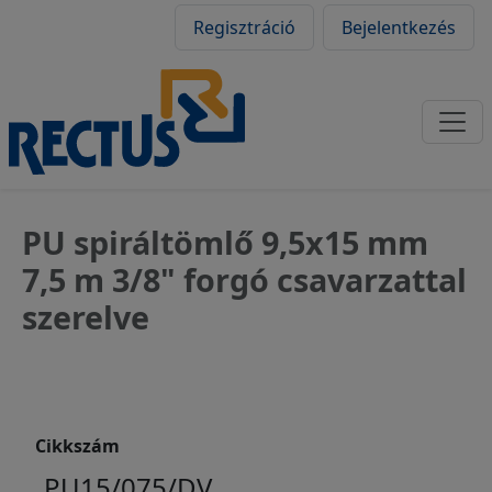
Felhasználói fiók
Ugrás a tartalomra
Regisztráció
Bejelentkezés
PU spiráltömlő 9,5x15 mm
7,5 m 3/8" forgó csavarzattal
szerelve
Cikkszám
PU15/075/DV