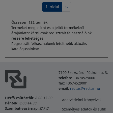
Oldalszámozás
Következő oldal
1. oldal
››
Összesen
132
termék.
Terméket megjelölni és a jelölt termékekről
árajánlatot kérni csak regisztrált felhasználóink
részére lehetséges!
Regisztrált felhasználóink letölthetik aktuális
katalógusainkat!
7100 Szekszárd, Páskum u. 3.
telefon:
+3674529000
fax:
+3674529001
email:
rectus@rectus.hu
Lábléc
Hétfõ-csütörtök:
8.00-17.00
Adatvédelmi irányelvek
Péntek:
8.00-14.30
Szombat-vasárnap:
ZÁRVA
Személyes adatok és sütik