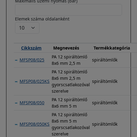
Maximális üzemi nyomás (bar)
Elemek száma oldalanként
Cikkszám
Megnevezés
Termékkategória
PA 12 spiráltömlő
MFSP08/025
spiráltömlők
8x6 mm 2,5 m
PA 12 spiráltömlő
8x6 mm 2,5 m
MFSP08/025KS
spiráltömlők
gyorscsatlakozóval
szerelve
PA 12 spiráltömlő
MFSP08/050
spiráltömlők
8x6 mm 5 m
PA 12 spiráltömlő
8x6 mm 5 m
MFSP08/050KS
spiráltömlők
gyorscsatlakozóval
szerelve