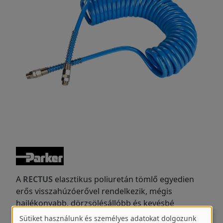
A
RECTUS
elasztikus poliuretán tömlő egyedien
erős visszahúzóerővel rendelkezik, mégis
hajlékonyabb, dörzsölésállóbb és kevésbé
hajlamos a hurokképződésre, szemben az ismert
Sütiket használunk és személyes adatokat dolgozunk