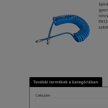
Spir
gyor
ninc
PA12
szén
További termékek a kategóriában
Cikkszám