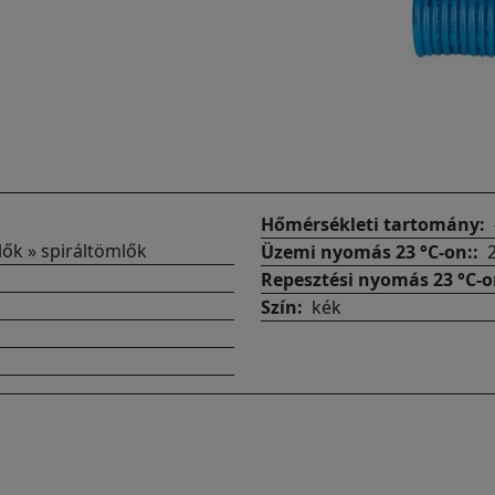
Hőmérsékleti tartomány
lők » spiráltömlők
Üzemi nyomás 23 °C-on:
Repesztési nyomás 23 °C-
Szín
kék