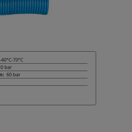
-40°C-70°C
20 bar
on
60 bar