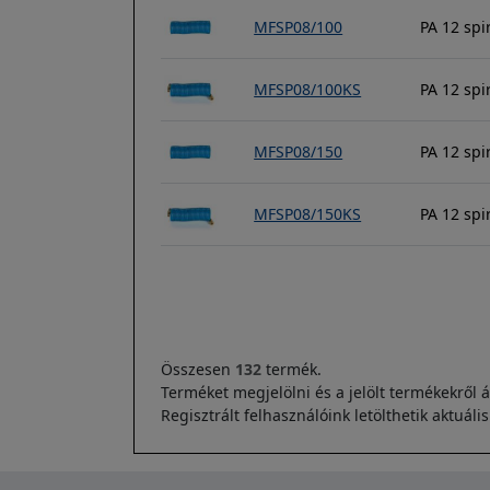
MFSP08/100
PA 12 sp
MFSP08/100KS
PA 12 spi
MFSP08/150
PA 12 sp
MFSP08/150KS
PA 12 spi
Oldalszámozás
Összesen
132
termék.
Terméket megjelölni és a jelölt termékekről á
Regisztrált felhasználóink letölthetik aktuáli