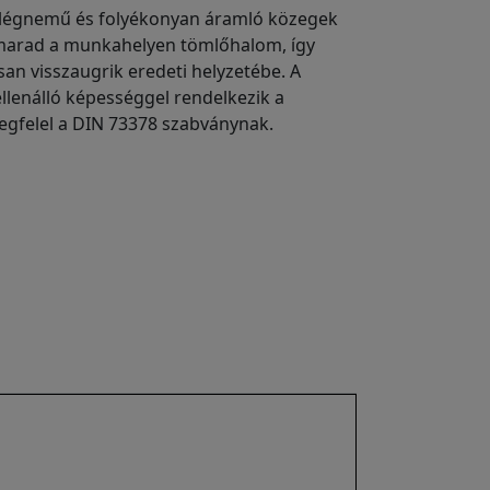
a légnemű és folyékonyan áramló közegek
 marad a munkahelyen tömlőhalom, így
n visszaugrik eredeti helyzetébe. A
llenálló képességgel rendelkezik a
egfelel a DIN 73378 szabványnak.