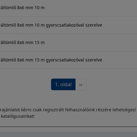
iráltömlő 8x6 mm 10 m
ráltömlő 8x6 mm 10 m gyorscsatlakozóval szerelve
iráltömlő 8x6 mm 15 m
ráltömlő 8x6 mm 15 m gyorscsatlakozóval szerelve
Következő oldal
1. oldal
››
rajánlatot kérni csak regisztrált felhasználóink részére lehetséges!
s katalógusainkat!