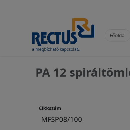
Felhasználói fiók
Ugrás a tartalomra
Fő na
Főoldal
a megbízható kapcsolat...
PA 12 spiráltöm
Cikkszám
MFSP08/100