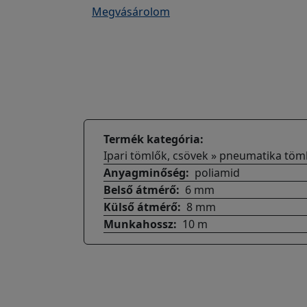
Megvásárolom
Termék kategória
Ipari tömlők, csövek » pneumatika töm
Anyagminőség
poliamid
Belső átmérő
6 mm
Külső átmérő
8 mm
Munkahossz
10 m