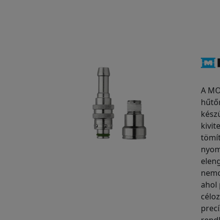
A MO
hűtő
készü
kivi
tömí
nyom
elen
nemc
ahol
célo
prec