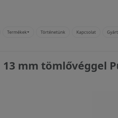
vigáció
Termékek
Történetünk
Kapcsolat
Gyár
ó 13 mm tömlővéggel P