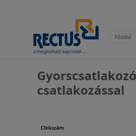
Felhasználói fiók
Ugrás a tartalomra
Fő na
Főoldal
a megbízható kapcsolat...
Gyorscsatlakoz
csatlakozással
Cikkszám