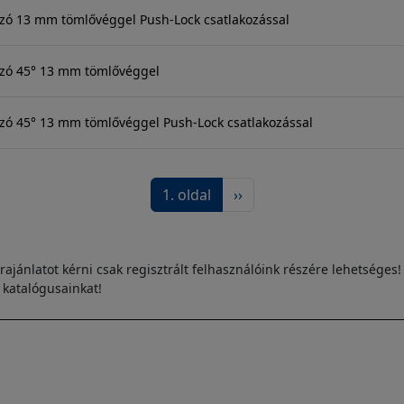
zó 13 mm tömlővéggel Push-Lock csatlakozással
ozó 45° 13 mm tömlővéggel
zó 45° 13 mm tömlővéggel Push-Lock csatlakozással
Következő oldal
1. oldal
››
rajánlatot kérni csak regisztrált felhasználóink részére lehetséges!
s katalógusainkat!