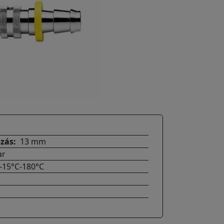
ozás
13 mm
ar
-15°C-180°C