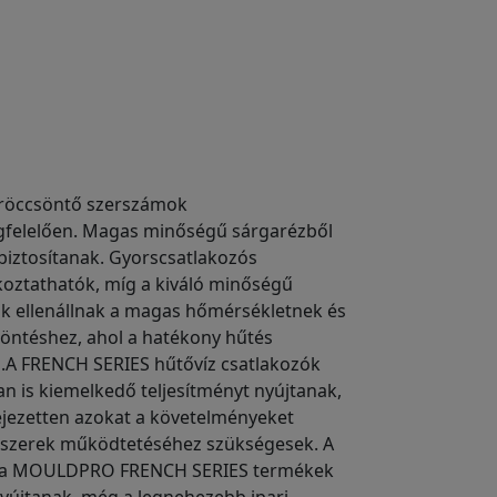
fröccsöntő szerszámok
egfelelően. Magas minőségű sárgarézből
 biztosítanak. Gyorscsatlakozós
koztathatók, míg a kiváló minőségű
k ellenállnak a magas hőmérsékletnek és
öntéshez, ahol a hatékony hűtés
.A FRENCH SERIES hűtővíz csatlakozók
 is kiemelkedő teljesítményt nyújtanak,
ejezetten azokat a követelményeket
szerek működtetéséhez szükségesek. A
en a MOULDPRO FRENCH SERIES termékek