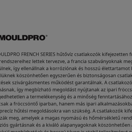
ULDPRO FRENCH SERIES hűtővíz csatlakozók kifejezetten 
rendszereihez lettek tervezve, a francia szabványoknak m
lnek, így ellenállnak a korróziónak és hosszú élettartamot
telüknek köszönhetően egyszerűen és biztonságosan csatla
tések szivárgásmentes működést garantálnak. A csatlakozó
ásnak, így megbízható megoldást nyújtanak az ipari fröccs
gedhetetlen a termelékenység és a minőség fenntartásához
sak a fröccsöntő iparban, hanem más ipari alkalmazásokban
 precíz hűtési megoldásokra van szükség. A csatlakozók kif
zzák meg, amelyek a magas nyomású és hőmérsékletű rend
íziós gyártásnak és a kiváló alapanyagoknak köszönhető