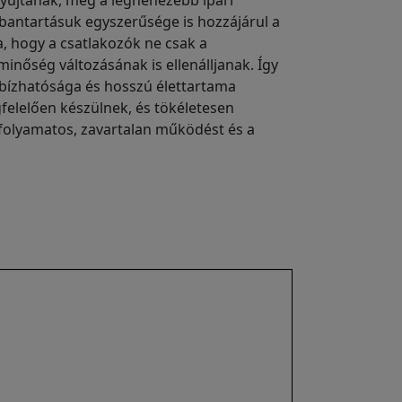
nyújtanak, még a legnehezebb ipari
bantartásuk egyszerűsége is hozzájárul a
a, hogy a csatlakozók ne csak a
inőség változásának is ellenálljanak. Így
gbízhatósága és hosszú élettartama
felelően készülnek, és tökéletesen
 folyamatos, zavartalan működést és a