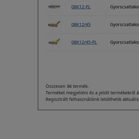
08K12-PL
Gyorscsatlako
08K12/45
Gyorscsatlak
08K12/45-PL
Gyorscsatlako
Oldalszámozás
Összesen
36
termék.
Terméket megjelölni és a jelölt termékekről á
Regisztrált felhasználóink letölthetik aktuáli