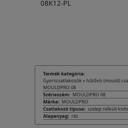
08K12-PL
Termék kategória
Gyorscsatlakozók » hűtővíz (mould) csa
MOULDPRO 08
Szériaszám
MOULDPRO 08
Márka
MOULDPRO
Csatlakozó típusa
szelep nélküli kivit
Alapanyag
réz