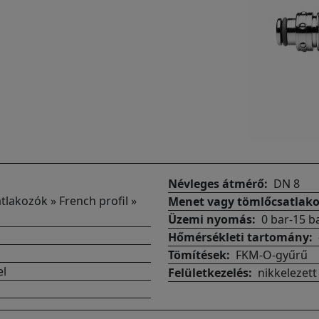
Névleges átmérő
DN 8
tlakozók » French profil »
Menet vagy tömlőcsatlak
Üzemi nyomás
0 bar-15 b
Hőmérsékleti tartomány
Tömítések
FKM-O-gyűrű
el
Felületkezelés
nikkelezett