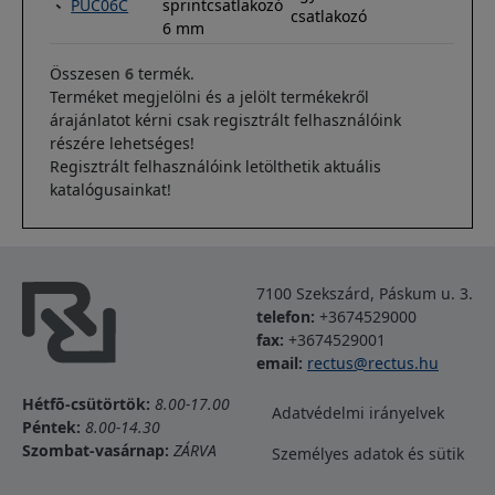
PUC06C
sprintcsatlakozó
csatlakozó
6 mm
Összesen
6
termék.
Terméket megjelölni és a jelölt termékekről
árajánlatot kérni csak regisztrált felhasználóink
részére lehetséges!
Regisztrált felhasználóink letölthetik aktuális
katalógusainkat!
7100 Szekszárd, Páskum u. 3.
telefon:
+3674529000
fax:
+3674529001
email:
rectus@rectus.hu
Lábléc
Hétfõ-csütörtök:
8.00-17.00
Adatvédelmi irányelvek
Péntek:
8.00-14.30
Szombat-vasárnap:
ZÁRVA
Személyes adatok és sütik