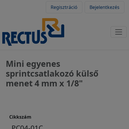
Felhasználói fiók
Ugrás a tartalomra
Regisztráció
Bejelentkezés
Mini egyenes
sprintcsatlakozó külső
menet 4 mm x 1/8"
Cikkszám
PC04-01C