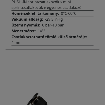
PUSH-IN sprintcsatlakozók » mini
sprintcsatlakozók » egyenes csatlakozó
Hőmérsékleti tartomány
0°C-60°C
Vákuum állóság
-29,5 inHg
Üzemi nyomás
0 bar-10 bar
Menetméret
1/8"
Csatlakoztatható tömlő külső átmérője
4 mm