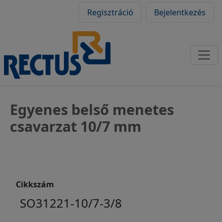
Felhasználói fiók
Ugrás a tartalomra
Regisztráció
Bejelentkezés
Egyenes belső menetes
csavarzat 10/7 mm
Cikkszám
SO31221-10/7-3/8