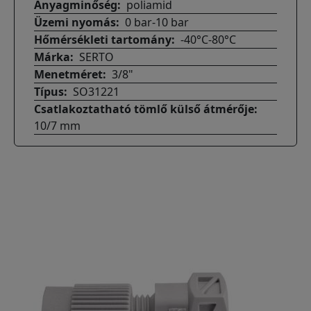
Anyagminőség
poliamid
Üzemi nyomás
0 bar-10 bar
Hőmérsékleti tartomány
-40°C-80°C
Márka
SERTO
Menetméret
3/8"
Típus
SO31221
Csatlakoztatható tömlő külső átmérője
10/7 mm