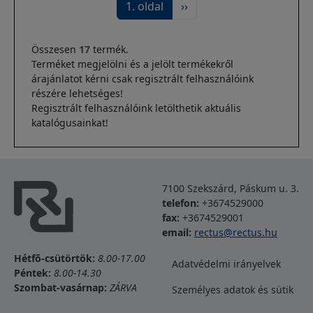
Következő oldal
1. oldal
››
Összesen
17
termék.
Terméket megjelölni és a jelölt termékekről
árajánlatot kérni csak regisztrált felhasználóink
részére lehetséges!
Regisztrált felhasználóink letölthetik aktuális
katalógusainkat!
7100 Szekszárd, Páskum u. 3.
telefon:
+3674529000
fax:
+3674529001
email:
rectus@rectus.hu
Lábléc
Hétfõ-csütörtök:
8.00-17.00
Adatvédelmi irányelvek
Péntek:
8.00-14.30
Szombat-vasárnap:
ZÁRVA
Személyes adatok és sütik