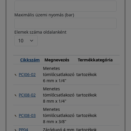
Maximális üzemi nyomás (bar)
Elemek száma oldalanként
Cikkszám
Megnevezés
Termékkategória
Menetes
PCJ06-02
tömlőcsatlakozó
tartozékok
6 mm x 1/4"
Menetes
PCJ08-02
tömlőcsatlakozó
tartozékok
8 mm x 1/4"
Menetes
PCJ08-03
tömlőcsatlakozó
tartozékok
8 mm x 3/8"
PP04
Záródugó 4 mm
tartozékok