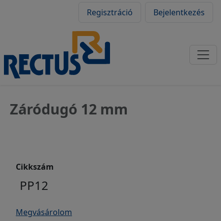
Felhasználói fiók
Ugrás a tartalomra
Regisztráció
Bejelentkezés
Záródugó 12 mm
Cikkszám
PP12
Megvásárolom