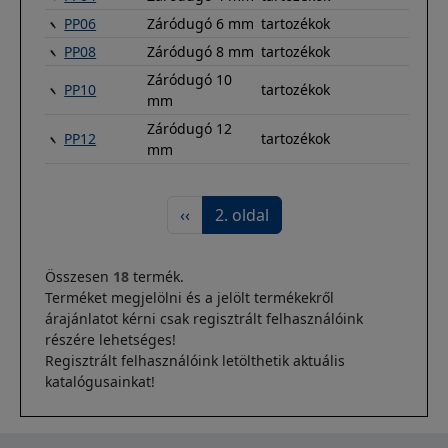
PP06
Záródugó 6 mm
tartozékok
PP08
Záródugó 8 mm
tartozékok
Záródugó 10
PP10
tartozékok
mm
Záródugó 12
PP12
tartozékok
mm
Oldalszámozás
Előző oldal
‹‹
2. oldal
Összesen
18
termék.
Terméket megjelölni és a jelölt termékekről
árajánlatot kérni csak regisztrált felhasználóink
részére lehetséges!
Regisztrált felhasználóink letölthetik aktuális
katalógusainkat!