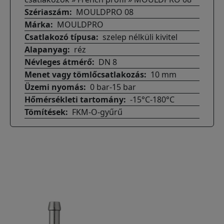
Szériaszám
MOULDPRO 08
Márka
MOULDPRO
Csatlakozó típusa
szelep nélküli kivitel
Alapanyag
réz
Névleges átmérő
DN 8
Menet vagy tömlőcsatlakozás
10 mm
Üzemi nyomás
0 bar-15 bar
Hőmérsékleti tartomány
-15°C-180°C
Tömítések
FKM-O-gyűrű