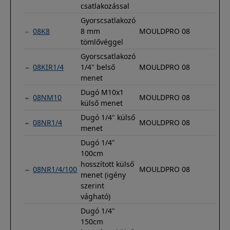
csatlakozással
Gyorscsatlakozó
08K8
8 mm
MOULDPRO 08
tömlővéggel
Gyorscsatlakozó
08KIR1/4
1/4" belső
MOULDPRO 08
menet
Dugó M10x1
08NM10
MOULDPRO 08
külső menet
Dugó 1/4" külső
08NR1/4
MOULDPRO 08
menet
Dugó 1/4"
100cm
hosszított külső
08NR1/4/100
MOULDPRO 08
menet (igény
szerint
vágható)
Dugó 1/4"
150cm