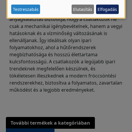
adatok
karbantartásuk egyszerűsége is hozzájárul a
Testreszabás
Elutasítás
Elfogadás
hatékony üzemeltetéshez. Ezen kívül az
és
anyagválasztás biztosítja, hogy a csatlakozók ne
sütik
csak a mechanikai igénybevételnek, hanem a vegyi
használata
hatásoknak és a vízminőség változásának is
ellenálljanak. Így ideálisak olyan ipari
folyamatokhoz, ahol a hűtőrendszerek
megbízhatósága és hosszú élettartama
kulcsfontosságú. A csatlakozók a legújabb ipari
trendeknek megfelelően készülnek, és
tökéletesen illeszkednek a modern fröccsöntési
rendszerekhez, biztosítva a folyamatos, zavartalan
működést és a legjobb eredményeket.
További termékek a kategóriában