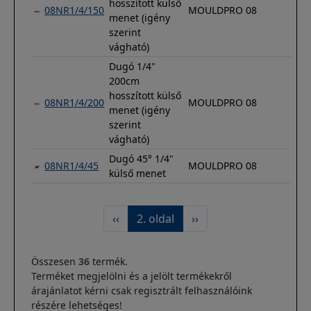
hosszított külső
08NR1/4/150
MOULDPRO 08
menet (igény
szerint
vágható)
Dugó 1/4"
200cm
hosszított külső
08NR1/4/200
MOULDPRO 08
menet (igény
szerint
vágható)
Dugó 45° 1/4"
08NR1/4/45
MOULDPRO 08
külső menet
Oldalszámozás
Előző oldal
Következő oldal
‹‹
2. oldal
››
Összesen
36
termék.
Terméket megjelölni és a jelölt termékekről
árajánlatot kérni csak regisztrált felhasználóink
részére lehetséges!