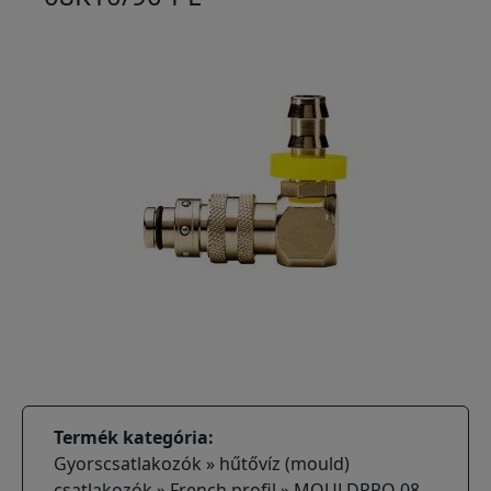
Termék kategória
Gyorscsatlakozók » hűtővíz (mould)
csatlakozók » French profil » MOULDPRO 08