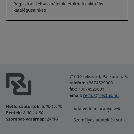
Regisztrált felhasználóink letölthetik aktuális
katalógusainkat!
7100 Szekszárd, Páskum u. 3.
telefon:
+3674529000
fax:
+3674529001
email:
rectus@rectus.hu
Lábléc
Hétfõ-csütörtök:
8.00-17.00
Adatvédelmi irányelvek
Péntek:
8.00-14.30
Szombat-vasárnap:
ZÁRVA
Személyes adatok és sütik