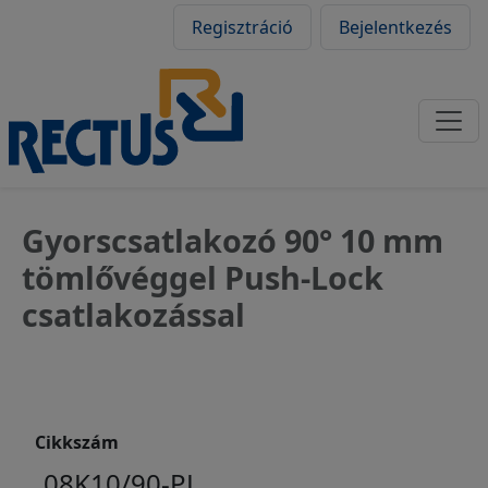
Felhasználói fiók
Ugrás a tartalomra
Regisztráció
Bejelentkezés
Gyorscsatlakozó 90° 10 mm
tömlővéggel Push-Lock
csatlakozással
Cikkszám
08K10/90-PL