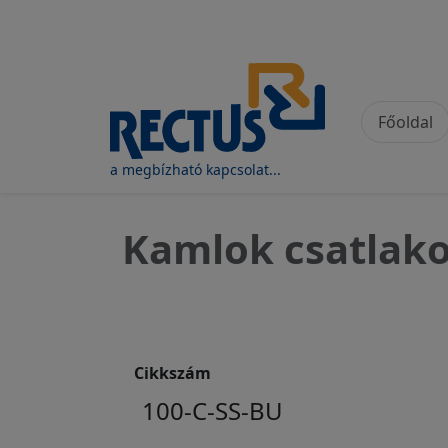
Felhasználói fiók
Ugrás a tartalomra
Fő na
Főoldal
a megbízható kapcsolat...
Kamlok csatlako
Cikkszám
100-C-SS-BU