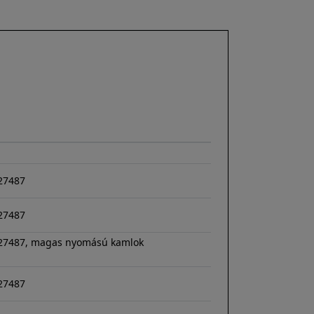
-27487
-27487
C-27487, magas nyomású kamlok
-27487