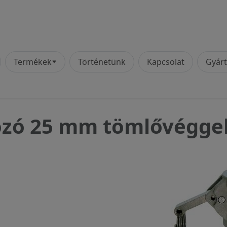
vigáció
Termékek
Történetünk
Kapcsolat
Gyár
zó 25 mm tömlővéggel