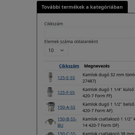
További termékek a kategóriában
Cikkszám
Elemek száma oldalanként
Cikkszám
Megnevezés
Kamlok dugó 32 mm tömlő
125-E-SS
27487)
Kamlok dugó 1 1/4" külső
125-F-SS
420-7 Form FF)
Kamlok dugó 1 1/2" belső
150-A-SS
420-7 Form AF)
150-B-SS-
Kamlok csatlakozó 1 1/2"
BU
14 420-7 Form DF)
150-C-SS-
Kamlok csatlakozó 38 mm 