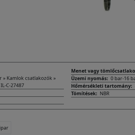
Menet vagy tömlőcsatlak
ar » Kamlok csatlakozók »
Üzemi nyomás
0 bar-16 b
IL-C-27487
Hőmérsékleti tartomány
Tömítések
NBR
ipar