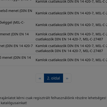
Kamlok csatlakozók DIN EN 14 420-7, MIL-C
 belső menet (DIN EN
Kamlok csatlakozók DIN EN 14 420-7, MIL-C
véggel (MIL-C-
Kamlok csatlakozók DIN EN 14 420-7, MIL-C
 menet (DIN EN 14
Kamlok csatlakozók DIN EN 14 420-7, MIL-
csatlakozók DIN EN 14 420-7, MIL-C-27487
et (DIN EN 14 420-7
Kamlok csatlakozók DIN EN 14 420-7, MIL-
csatlakozók DIN EN 14 420-7, MIL-C-27487
ső menet (DIN EN 14
Kamlok csatlakozók DIN EN 14 420-7, MIL-C
Előző oldal
Következő oldal
‹‹
2. oldal
››
rajánlatot kérni csak regisztrált felhasználóink részére lehetséges!
s katalógusainkat!