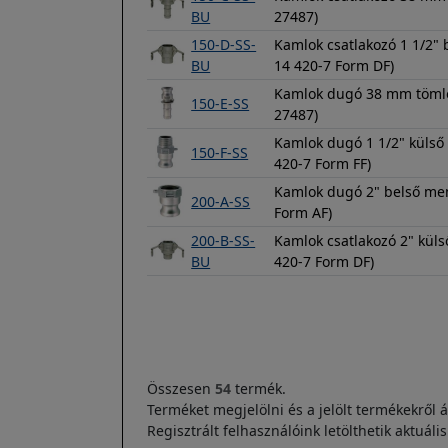
BU
27487)
150-D-SS-
Kamlok csatlakozó 1 1/2"
BU
14 420-7 Form DF)
Kamlok dugó 38 mm tömlő
150-E-SS
27487)
Kamlok dugó 1 1/2" külső
150-F-SS
420-7 Form FF)
Kamlok dugó 2" belső men
200-A-SS
Form AF)
200-B-SS-
Kamlok csatlakozó 2" kül
BU
420-7 Form DF)
Oldalszámozás
Összesen
54
termék.
Terméket megjelölni és a jelölt termékekről á
Regisztrált felhasználóink letölthetik aktuáli