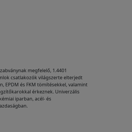
szabványnak megfelelő, 1.4401
lok csatlakozók világszerte elterjedt
on, EPDM és FKM tömítésekkel, valamint
rögzítőkarokkal érkeznek. Univerzális
émiai iparban, acél- és
gazdaságban.