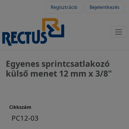
Felhasználói fiók
Ugrás a tartalomra
Regisztráció
Bejelentkezés
Egyenes sprintcsatlakozó
külső menet 12 mm x 3/8"
Cikkszám
PC12-03