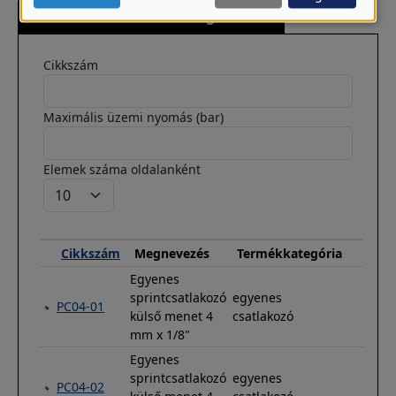
és
További termékek a kategóriában
sütik
használata
Cikkszám
Maximális üzemi nyomás (bar)
Elemek száma oldalanként
Cikkszám
Megnevezés
Termékkategória
Egyenes
sprintcsatlakozó
egyenes
PC04-01
külső menet 4
csatlakozó
mm x 1/8"
Egyenes
sprintcsatlakozó
egyenes
PC04-02