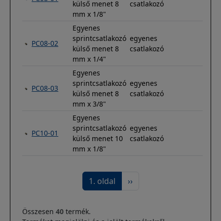
külső menet 8
csatlakozó
mm x 1/8"
Egyenes
sprintcsatlakozó
egyenes
PC08-02
külső menet 8
csatlakozó
mm x 1/4"
Egyenes
sprintcsatlakozó
egyenes
PC08-03
külső menet 8
csatlakozó
mm x 3/8"
Egyenes
sprintcsatlakozó
egyenes
PC10-01
külső menet 10
csatlakozó
mm x 1/8"
Oldalszámozás
Következő oldal
1. oldal
››
Összesen
40
termék.