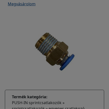
Megvásárolom
Termék kategória
PUSH-IN sprintcsatlakozók »
sprintcsatlakozók » egyenes csatlakozó