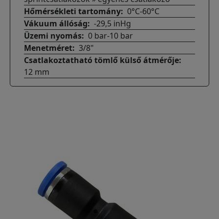
Hőmérsékleti tartomány
0°C-60°C
Vákuum állóság
-29,5 inHg
Üzemi nyomás
0 bar-10 bar
Menetméret
3/8"
Csatlakoztatható tömlő külső átmérője
12 mm