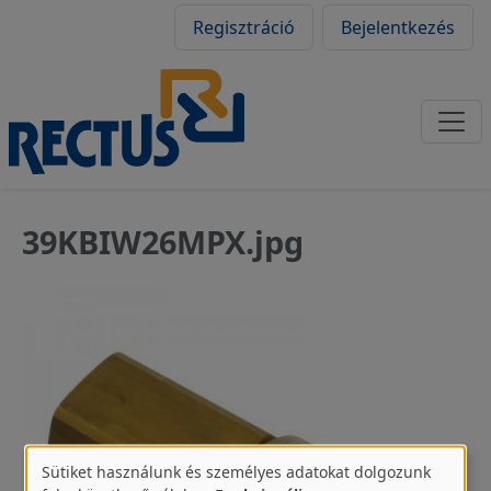
Felhasználói fiók
Ugrás a tartalomra
Regisztráció
Bejelentkezés
39KBIW26MPX.jpg
Image
Sütiket használunk és személyes adatokat dolgozunk